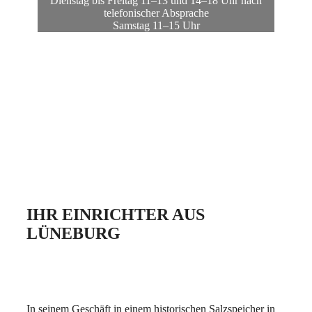
Dienstag bis Freitag 11–13 und 14–18 Uhr nach
telefonischer Absprache
Samstag 11–15 Uhr
IHR EINRICHTER AUS
LÜNEBURG
In seinem Geschäft in einem historischen Salzspeicher in